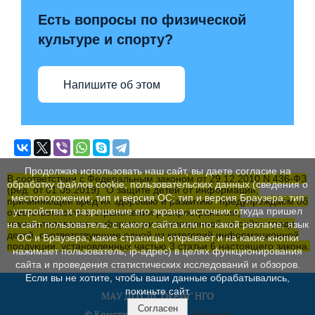
Есть вопросы по физической
культуре и спорту?
Напишите об этом
Продолжая использовать наш сайт, вы даете согласие на
В соответствии с Федеральным законом от 29.12.2010 N 436-ФЗ
обработку файлов cookie, пользовательских данных (сведения о
(ред. от 01.05.2019) "О защите детей от информации,
местоположении; тип и версия ОС; тип и версия Браузера; тип
причиняющей вред их здоровью и развитию" предупреждаем об
устройства и разрешение его экрана; источник откуда пришел
ответственности и ограничении распространения,
комментирования информации размещенной на сайте среди
на сайт пользователь; с какого сайта или по какой рекламе; язык
детей, соответствующие одной из категорий информационной
ОС и Браузера; какие страницы открывает и на какие кнопки
продукции, установленных частью 3 статьи 6 настоящего закона.
нажимает пользователь; ip-адрес) в целях функционирования
сайта и проведения статистических исследований и обзоров.
Если вы не хотите, чтобы ваши данные обрабатывались,
покиньте сайт.
МАУ ДО СШ "Океан" НГО
Согласен
© Конструктор сайтов
Nubex.ru