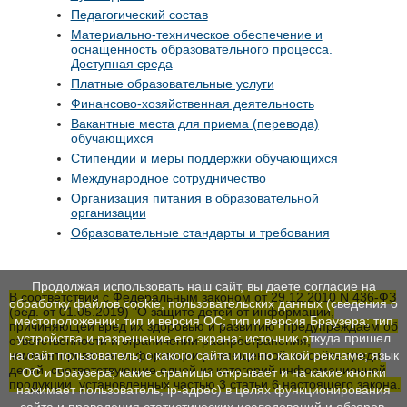
Педагогический состав
Материально-техническое обеспечение и
оснащенность образовательного процесса.
Доступная среда
Платные образовательные услуги
Финансово-хозяйственная деятельность
Вакантные места для приема (перевода)
обучающихся
Стипендии и меры поддержки обучающихся
Международное сотрудничество
Организация питания в образовательной
организации
Образовательные стандарты и требования
Продолжая использовать наш сайт, вы даете согласие на
В соответствии с Федеральным законом от 29.12.2010 N 436-ФЗ
обработку файлов cookie, пользовательских данных (сведения о
(ред. от 01.05.2019) "О защите детей от информации,
местоположении; тип и версия ОС; тип и версия Браузера; тип
причиняющей вред их здоровью и развитию" предупреждаем об
устройства и разрешение его экрана; источник откуда пришел
ответственности и ограничении распространения,
комментирования информации размещенной на сайте среди
на сайт пользователь; с какого сайта или по какой рекламе; язык
детей, соответствующие одной из категорий информационной
ОС и Браузера; какие страницы открывает и на какие кнопки
продукции, установленных частью 3 статьи 6 настоящего закона.
нажимает пользователь; ip-адрес) в целях функционирования